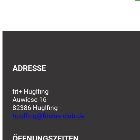
ADRESSE
fit+ Huglfing
Auwiese 16
82386 Huglfing
huglfing@fitplus-club.de
ÖFFNUNGSZEITEN